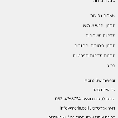
ת מידות
ות נפוצות
ון ותנאי שימוש
ניות משלוחים
ון ביטולים והחזרות
ות מדיניות הפרטיות
ג
Mori
é
Swimwe
 איתנו קשר
 לקוחות בווצאפ: 053-4763734
לקטרוני : Info@morie.co.il
בת איסוף עצמי: קריית גת / ישוב אלומה