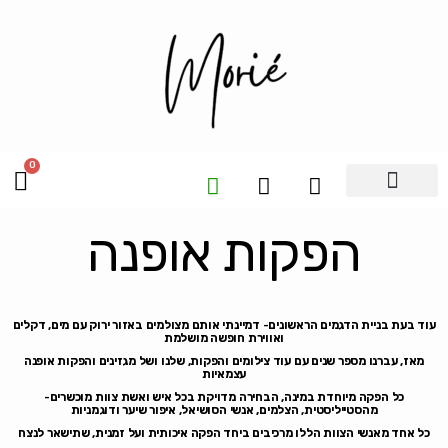
0
יצירת קשר
טבלת מידות
חנות בגדי ים
הפקות אופנה
 בעת בניית הדגמים הראשונים- דמיינתי אותם מצולמים באזור ירוק עם מים, דקלים
ואווירת חופשה מושלמת
אז, עברנו מספר שנים עם עוד צילומים והפקות, שלנו ושל מגזינים והפקות אופנה
עצמאיות
כל הפקה מיוחדת במינה, הבחירה מדויקת בכל איש ואשת צוות מוכשרים-
מהסטייליסטית, הצלמים, אנשי הסושיאל, איפור שיער ודוגמניות
 אחד מאנשי הצוות הללו מרכיבים ביחד הפקה איכותית ועל זמנית, שתישאר לנצח