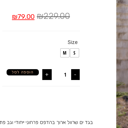
₪
229.00
₪
79.00
Size
M
S
הוספה לסל
+
-
בגד ים שרוול ארוך בהדפס פרחוני ייחודי וגב פת