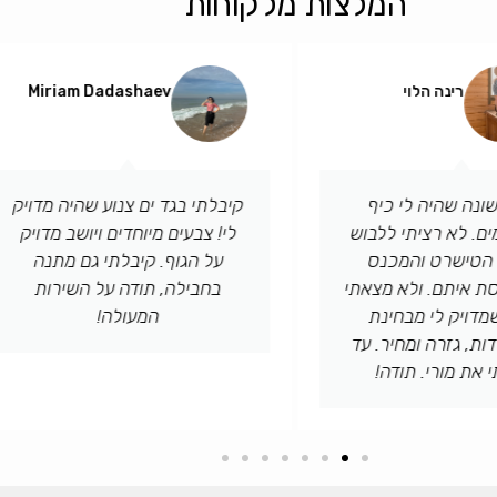
המלצות מלקוחות
רינה הלוי
Miriam Dadashaev
מנכ״ל
מנכ״ל
ונה שהיה לי כיף
קיבלתי בגד ים צנוע שהיה מדויק
ם. לא רציתי ללבוש
לי! צבעים מיוחדים ויושב מדויק
 הטישרט והמכנס
על הגוף. קיבלתי גם מתנה
סת איתם. ולא מצאתי
בחבילה, תודה על השירות
מדויק לי מבחינת
המעולה!
דות, גזרה ומחיר. עד
את מורי. תודה!