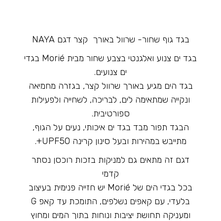
בגד גוף שחור- שרוול באורך קצר דגם NAYA
בגד ים צנוע ואלגנטי בצבע שחור מבית Morié בגדי
ים צנועים.
בגד הים מגיע באורך שרוול קצר, בגזרה מחמיאה
ונקייה שמתאימה לים, לבריכה, לשחייה ולפעילות
ספורטיבית.
הבגד תפור מבד בגד ים איכותי, נעים על הגוף,
מתייבש במהירות ובעל סינון קרינה UPF50+.
דגם זה מתאים גם למניקות בזכות רוכסן נסתר
קדמי
בכל בגדי הים של Morié יש חזייה פנימית בעיצוב
בלעדי, עם קאפים נשלפים, התומכת עד קאפ G
ומעניקה תחושת יציבות ונוחות בתוך המים ומחוץ