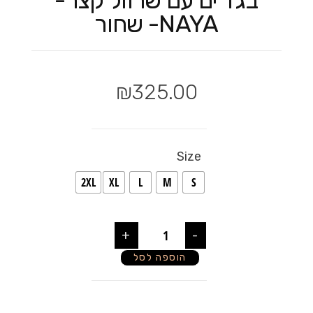
בגד ים עם שרוול קצר-
NAYA- שחור
₪
325.00
Size
2XL
XL
L
M
S
+
-
הוספה לסל