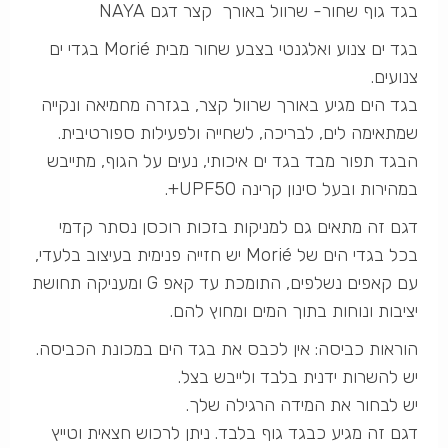
בגד גוף שחור- שרוול באורך קצר דגם NAYA
בגד ים צנוע ואלגנטי בצבע שחור מבית Morié בגדי ים
צנועים.
בגד הים מגיע באורך שרוול קצר, בגזרה מחמיאה ונקייה
שמתאימה לים, לבריכה, לשחייה ולפעילות ספורטיבית.
הבגד תפור מבד בגד ים איכותי, נעים על הגוף, מתייבש
במהירות ובעל סינון קרינה UPF50+.
דגם זה מתאים גם למניקות בזכות רוכסן נסתר קדמי
בכל בגדי הים של Morié יש חזייה פנימית בעיצוב בלעדי,
עם קאפים נשלפים, התומכת עד קאפ G ומעניקה תחושת
יציבות ונוחות בתוך המים ומחוץ להם.
הוראות כביסה: אין לכבס את בגד הים במכונת הכביסה.
יש להשרות ידנית בלבד ולייבש בצל.
יש לבחור את המידה הרגילה שלך.
דגם זה מגיע כבגד גוף בלבד. ניתן לרכוש חצאית וטייץ