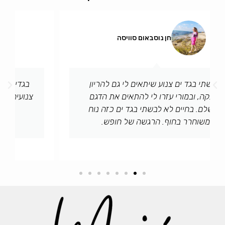
Kerlyn saenz
בגדי ים מעוצבים ומהממים, אני לובשת בגדים
צנועים בלבד וקשה למצוא משהו שהוא גם שיקי
וגם נוח. ושאין צורך ללבוש שום דבר
מתחת-תודה!