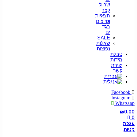
שרוול
קצר
חצאיות
וטייצים
בגד
ים
SALE
שאלות
נפוצות
טבלת
מידות
יצירת
קשר
Facebook
Instagram
Whatsapp
₪
0.00
0
עגלת
קניות