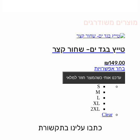
מוצרים משודרגים
טייץ בגד ים- שחור קצר
₪
149.00
למוצר
בחר אפשרויות
זה
עדכנו אותי כשהמוצר חוזר למלאי
יש
מספר
S
סוגים.
M
ניתן
L
לבחור
XL
את
2XL
האפשרויות
Clear
בעמוד
המוצר
כתבו עלינו בתקשורת