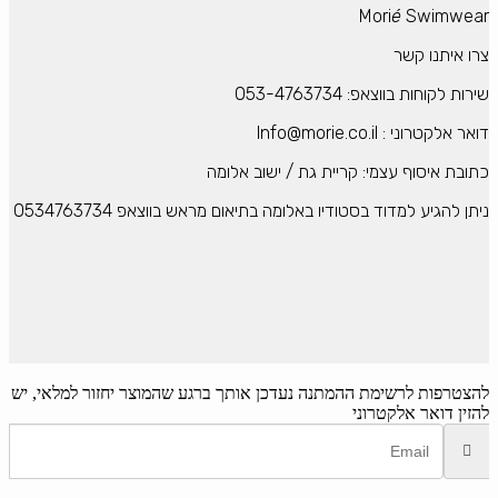
Mori
é
Swimwear
צרו איתנו קשר
שירות לקוחות בווצאפ: 053-4763734
דואר אלקטרוני : Info@morie.co.il
כתובת איסוף עצמי: קריית גת / ישוב אלומה
ניתן להגיע למדוד בסטודיו באלומה בתיאום מראש בווצאפ 0534763734
להצטרפות לרשימת ההמתנה
נעדכן אותך ברגע שהמוצר יחזור למלאי, יש
להזין דואר אלקטרוני