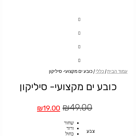
עמוד הבית
/
כללי
/ כובע ים מקצועי- סיליקון
כובע ים מקצועי- סיליקון
המחיר
המחיר
₪
49.00
₪
19.00
המקורי
הנוכחי
שחור
היה:
הוא:
ורוד
צבע
כחול