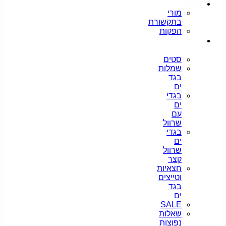
אודות
מורי
בתקשורת
הפקות
חנות בגדי
ים
סטים
שמלות
בגד
ים
בגדי
ים
עם
שרוול
בגדי
ים
שרוול
קצר
חצאיות
וטייצים
בגד
ים
SALE
שאלות
נפוצות