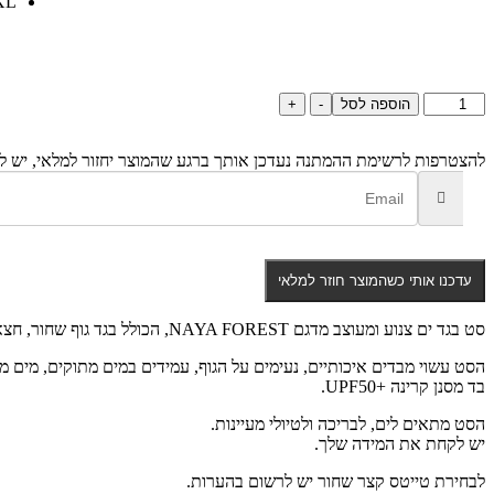
XL
כמות
הוספה לסל
-
+
של
סט
בגד
להצטרפות לרשימת ההמתנה
נעדכן אותך ברגע שהמוצר יחזור למלאי, יש לה
ים
NAYA
FOREST
עדכנו אותי כשהמוצר חוזר למלאי
סט בגד ים צנוע ומעוצב מדגם NAYA FOREST, הכולל בגד גוף שחור, חצאית כיווצים בצבעי ירוק , וטייטס בגד ים תואם עובר ברך.
הסט עשוי מבדים איכותיים, נעימים על הגוף, עמידים במים מתוקים, מים מל
בד מסנן קרינה +UPF50.
הסט מתאים לים, לבריכה ולטיולי מעיינות.
יש לקחת את המידה שלך.
לבחירת טייטס קצר שחור יש לרשום בהערות.