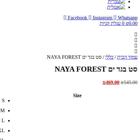
Facebook
Instagram
Whatsapp
0.00
₪
0
עגלת קניות
עמוד הבית
/
כללי
/ סט בגד ים NAYA FOREST
סט בגד ים NAYA FOREST
המחיר
המחיר
₪
469.00
₪
545.00
המקורי
הנוכחי
היה:
הוא:
Size
₪469.00.
₪545.00.
S
M
L
XL