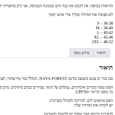
הוראות כביסה: אין לכבס את בגד הים במכונת הכביסה, אך ורק בהשריה ידני
לא מצאת את המידה שלך? צרי אתנו קשר
S – 36-38
M – 38-40
L – 40-42
XL – 42-46
2XL – 48-52
תיאור
מידע נוסף
תיאור
סט בגד ים צנוע ומעוצב מדגם NAYA FOREST, הכולל בגד גוף שחור, חצאית כיווצים בצבעי ירוק , וטייטס בגד ים תואם עובר ברך.
הסט עשוי מבדים איכותיים, נעימים על הגוף, עמידים במים מתוקים, מים מל
בד מסנן קרינה +UPF50.
הסט מתאים לים, לבריכה ולטיולי מעיינות.
יש לקחת את המידה שלך.
לבחירת טייטס קצר שחור יש לרשום בהערות.