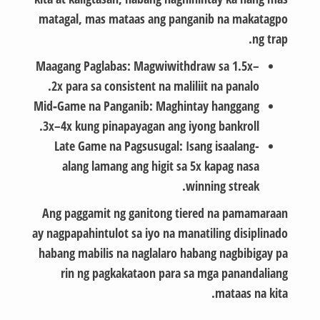
matagal, mas mataas ang panganib na makatagpo
ng trap.
Maagang Paglabas:
Magwiwithdraw sa 1.5x–
2x para sa consistent na maliliit na panalo.
Mid‑Game na Panganib:
Maghintay hanggang
3x–4x kung pinapayagan ang iyong bankroll.
Late Game na Pagsusugal:
Isang isaalang-
alang lamang ang higit sa 5x kapag nasa
winning streak.
Ang paggamit ng ganitong tiered na pamamaraan
ay nagpapahintulot sa iyo na manatiling disiplinado
habang mabilis na naglalaro habang nagbibigay pa
rin ng pagkakataon para sa mga panandaliang
mataas na kita.