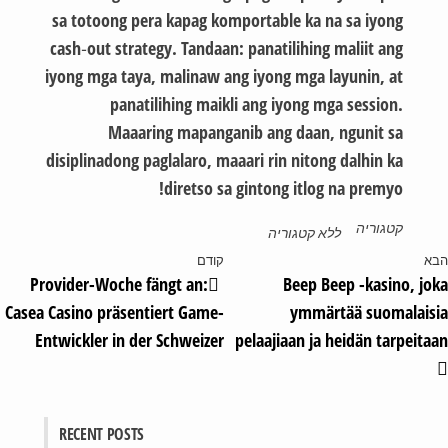
sa totoong pera kapag komportable ka na sa iyong
cash‑out strategy. Tandaan: panatilihing maliit ang
iyong mga taya, malinaw ang iyong mga layunin, at
panatilihing maikli ang iyong mga session.
Maaaring mapanganib ang daan, ngunit sa
disiplinadong paglalaro, maaari rin nitong dalhin ka
diretso sa gintong itlog na premyo!
קטגוריה
ללא קטגוריה
א
קודם
Provider-Woche fängt an:
Beep Beep -kasino, j
Casea Casino präsentiert Game-
ymmärtää suomalais
Entwickler in der Schweizer
pelaajiaan ja heidän tarpeit
RECENT POSTS