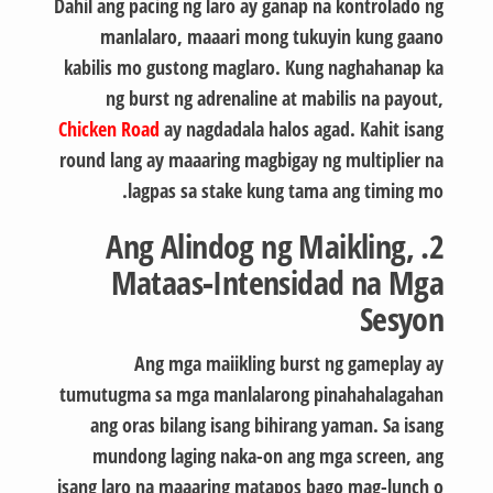
Dahil ang pacing ng laro ay ganap na kontrolado ng
manlalaro, maaari mong tukuyin kung gaano
kabilis mo gustong maglaro. Kung naghahanap ka
ng burst ng adrenaline at mabilis na payout,
Chicken Road
ay nagdadala halos agad. Kahit isang
round lang ay maaaring magbigay ng multiplier na
lagpas sa stake kung tama ang timing mo.
2. Ang Alindog ng Maikling,
Mataas‑Intensidad na Mga
Sesyon
Ang mga maiikling burst ng gameplay ay
tumutugma sa mga manlalarong pinahahalagahan
ang oras bilang isang bihirang yaman. Sa isang
mundong laging naka-on ang mga screen, ang
isang laro na maaaring matapos bago mag-lunch o