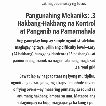
at nagpapahusay ng focus.
3. Pangunahing Mekaniks:
Hakbang‑Hakbang na Kontrol
at Panganib na Pamamahala
Ang gameplay loop ay simple ngunit stratehiko:
maglagay ng taya, piliin ang difficulty level—Easy
(24 hakbang) hanggang Hardcore (15 hakbang)—at
panoorin ang manok na nagsimula nang maglakad
sa road grid.
Bawat lap ay nagpapataas ng iyong multiplier,
ngunit ang nakatagong mga traps—manhole covers
o frying ovens—ay maaaring pumatay sa round sa
anumang hakbang lampas sa una. Matapos ang
matagumpay na hop, magpapasya ka kung i-pull