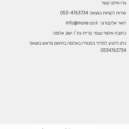
רו איתנו קשר
רות לקוחות בווצאפ: 053-4763734
אר אלקטרוני : Info@morie.co.il
תובת איסוף עצמי: קריית גת / ישוב אלומה
יתן להגיע למדוד בסטודיו באלומה בתיאום מראש בווצאפ
053476373