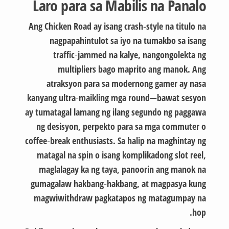
Laro para sa Mabilis na Panalo
Ang Chicken Road ay isang crash‑style na titulo na
nagpapahintulot sa iyo na tumakbo sa isang
traffic‑jammed na kalye, nangongolekta ng
multipliers bago maprito ang manok. Ang
atraksyon para sa modernong gamer ay nasa
kanyang ultra‑maikling mga round—bawat sesyon
ay tumatagal lamang ng ilang segundo ng paggawa
ng desisyon, perpekto para sa mga commuter o
coffee‑break enthusiasts. Sa halip na maghintay ng
matagal na spin o isang komplikadong slot reel,
maglalagay ka ng taya, panoorin ang manok na
gumagalaw hakbang‑hakbang, at magpasya kung
magwiwithdraw pagkatapos ng matagumpay na
hop.