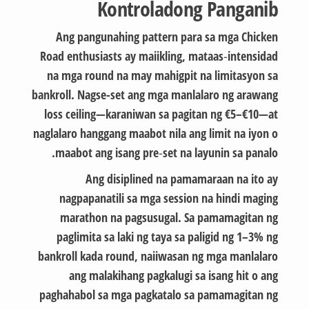
Kontroladong Panganib
Ang pangunahing pattern para sa mga Chicken
Road enthusiasts ay maiikling, mataas‑intensidad
na mga round na may mahigpit na limitasyon sa
bankroll. Nagse-set ang mga manlalaro ng arawang
loss ceiling—karaniwan sa pagitan ng €5–€10—at
naglalaro hanggang maabot nila ang limit na iyon o
maabot ang isang pre‑set na layunin sa panalo.
Ang disiplined na pamamaraan na ito ay
nagpapanatili sa mga session na hindi maging
marathon na pagsusugal. Sa pamamagitan ng
paglimita sa laki ng taya sa paligid ng 1–3% ng
bankroll kada round, naiiwasan ng mga manlalaro
ang malakihang pagkalugi sa isang hit o ang
paghahabol sa mga pagkatalo sa pamamagitan ng