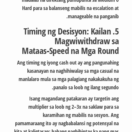
Hard para sa balanseng mabilis na escalation at
manageable na panganib.
5. Timing ng Desisyon: Kailan
Magwiwithdraw sa
Mataas‑Speed na Mga Round
Ang timing ng iyong cash out ay ang pangunahing
kasanayan na naghihiwalay sa mga casual na
manlalaro mula sa mga palagiang nakakakuha ng
panalo sa loob ng ilang segundo.
Isang magandang patakaran ay targetin ang
multiplier sa loob ng 2–3x na saklaw para sa
karamihan ng mabilis na sesyon. Ang
pamamaraang ito ay nagbabalansi ng potensyal na
kita at kaligtasan; habang naghihintay ka nang mas