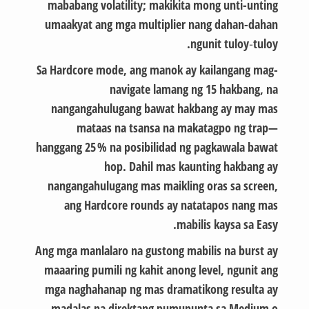
mababang volatility; makikita mong unti-unting
umaakyat ang mga multiplier nang dahan-dahan
ngunit tuloy‑tuloy.
Sa Hardcore mode, ang manok ay kailangang mag-
navigate lamang ng 15 hakbang, na
nangangahulugang bawat hakbang ay may mas
mataas na tsansa na makatagpo ng trap—
hanggang 25 % na posibilidad ng pagkawala bawat
hop. Dahil mas kaunting hakbang ay
nangangahulugang mas maikling oras sa screen,
ang Hardcore rounds ay natatapos nang mas
mabilis kaysa sa Easy.
Ang mga manlalaro na gustong mabilis na burst ay
maaaring pumili ng kahit anong level, ngunit ang
mga naghahanap ng mas dramatikong resulta ay
madalas na direktang pumupunta sa Medium o