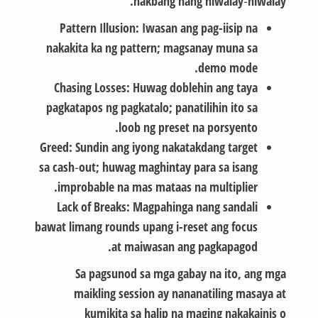
hakbang nang hiwalay‑hiwalay.
Pattern Illusion:
Iwasan ang pag-iisip na
nakakita ka ng pattern; magsanay muna sa
demo mode.
Chasing Losses:
Huwag doblehin ang taya
pagkatapos ng pagkatalo; panatilihin ito sa
loob ng preset na porsyento.
Greed:
Sundin ang iyong nakatakdang target
sa cash‑out; huwag maghintay para sa isang
improbable na mas mataas na multiplier.
Lack of Breaks:
Magpahinga nang sandali
bawat limang rounds upang i-reset ang focus
at maiwasan ang pagkapagod.
Sa pagsunod sa mga gabay na ito, ang mga
maikling session ay nananatiling masaya at
kumikita sa halip na maging nakakainis o