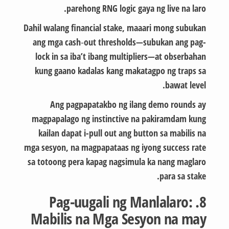
parehong RNG logic gaya ng live na laro.
Dahil walang financial stake, maaari mong subukan
ang mga cash‑out thresholds—subukan ang pag-
lock in sa iba’t ibang multipliers—at obserbahan
kung gaano kadalas kang makatagpo ng traps sa
bawat level.
Ang pagpapatakbo ng ilang demo rounds ay
magpapalago ng instinctive na pakiramdam kung
kailan dapat i-pull out ang button sa mabilis na
mga sesyon, na magpapataas ng iyong success rate
sa totoong pera kapag nagsimula ka nang maglaro
para sa stake.
8. Pag-uugali ng Manlalaro:
Mabilis na Mga Sesyon na may