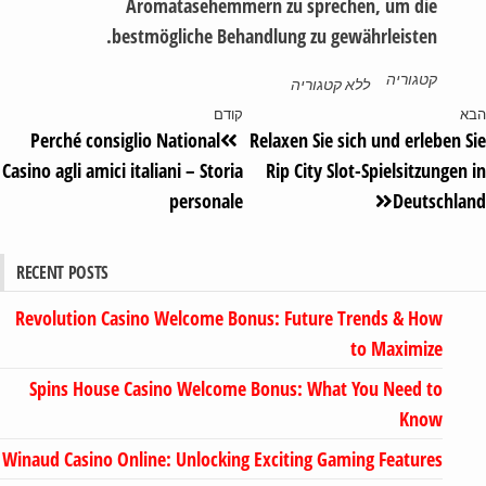
Aromatasehemmern zu sprechen, um die
bestmögliche Behandlung zu gewährleisten.
קטגוריה
ללא קטגוריה
א
קודם
Perché consiglio National
Relaxen Sie sich und erleben 
Casino agli amici italiani – Storia
Rip City Slot-Spielsitzungen
personale
Deutschla
RECENT POSTS
Revolution Casino Welcome Bonus: Future Trends & How
to Maximize
Spins House Casino Welcome Bonus: What You Need to
Know
Winaud Casino Online: Unlocking Exciting Gaming Features