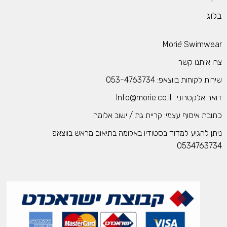
לוג
Mori
é
Swimwea
רו איתנו קשר
רות לקוחות בווצאפ: 053-4763734
אר אלקטרוני : Info@morie.co.il
תובת איסוף עצמי: קריית גת / ישוב אלומה
יתן להגיע למדוד בסטודיו באלומה בתיאום מראש בווצאפ
053476373