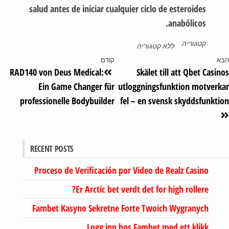
salud antes de iniciar cualquier ciclo de esteroides
anabólicos.
קטגוריה
ללא קטגוריה
א
קודם
RAD140 von Deus Medical:
Skälet till att Qbet Casi
Ein Game Changer für
utloggningsfunktion motver
professionelle Bodybuilder
fel – en svensk skyddsfunkt
RECENT POSTS
Proceso de Verificación por Video de Realz Casino
Er Arctic bet verdt det for high rollere?
Fambet Kasyno Sekretne Forte Twoich Wygranych
Logg inn hos Fambet med ett klikk