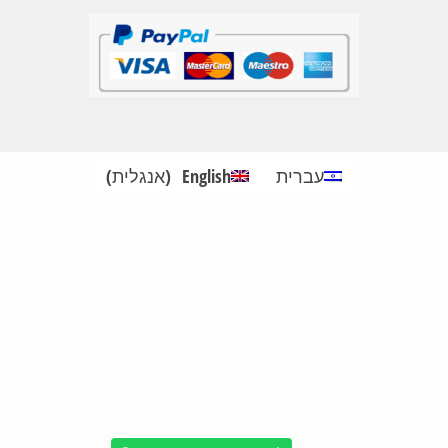
עברית
English
(
אנגלית
)