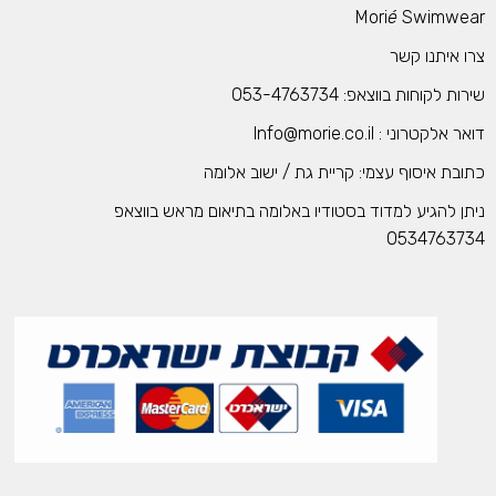
Mori
é
Swimwea
רו איתנו קשר
רות לקוחות בווצאפ: 053-4763734
אר אלקטרוני : Info@morie.co.il
תובת איסוף עצמי: קריית גת / ישוב אלומה
יתן להגיע למדוד בסטודיו באלומה בתיאום מראש בווצאפ
053476373