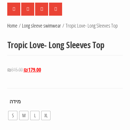
Home
/
Long sleeve swimwear
/ Tropic Love- Long Sleeves Top
Tropic Love- Long Sleeves Top
₪
315.00
₪
179.00
מידה
S
M
L
XL