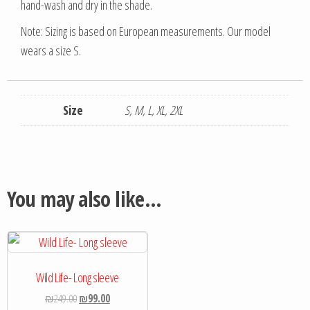
hand-wash and dry in the shade.
Note: Sizing is based on European measurements. Our model
wears a size S.
Size
S, M, L, XL, 2XL
You may also like…
Wild Life- Long sleeve
₪
249.00
₪
99.00