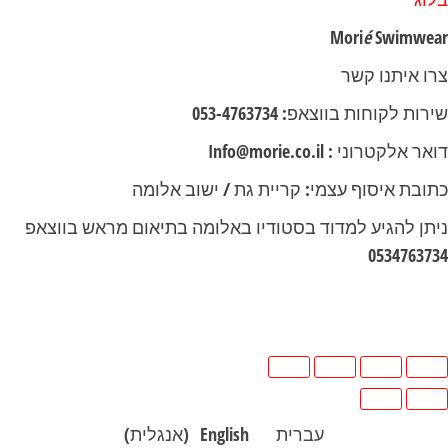
Mori
é
Swimwe
ו איתנו קשר
ות לקוחות בווצאפ: 053-4763734
 אלקטרוני : Info@morie.co.il
ובת איסוף עצמי: קריית גת / ישוב אלומה
תן להגיע למדוד בסטודיו באלומה בתיאום מראש בווצאפ
05347637
עברית
English
(
אנגלית
)