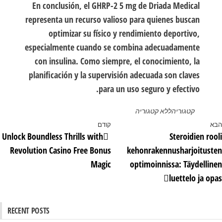
En conclusión, el GHRP-2 5 mg de Driada Medical
representa un recurso valioso para quienes buscan
optimizar su físico y rendimiento deportivo,
especialmente cuando se combina adecuadamente
con insulina. Como siempre, el conocimiento, la
planificación y la supervisión adecuada son claves
para un uso seguro y efectivo.
קטגוריה
ללא קטגוריה
ווט
א
וסט
קודם
הפוסט
Unlock Boundless Thrills with
Steroidien ro
א
הקודם
Revolution Casino Free Bonus
kehonrakennusharjoitust
Magic
optimoinnissa: Täydelli
luettelo ja o
RECENT POSTS