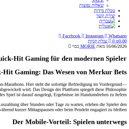
SALE
שאלות נפוצות
טבלת מידות
יצירת קשר
Facebook
Instagram
Whatsapp
0.00
₪
0
עגלת קניות
16/06/2026
מאת
MORIE
כבוי
ick‑Hit Gaming für den modernen Spieler
‑Hit Gaming: Das Wesen von Merkur Bets
thon-Marathons. Hier steht die sofortige Befriedigung im Vordergrund—
abgewickelt wird. Das Design der Plattform spiegelt diese Philosophie
es Spiel ist darauf ausgelegt, Ergebnisse im Handumdrehen zu liefern.
Auszahlung über Stunden oder Tage zu warten, erleben die Spieler den
während kurzer Mittagspausen oder beim Pendeln engagiert zu bleiben.
Der Mobile-Vorteil: Spielen unterwegs