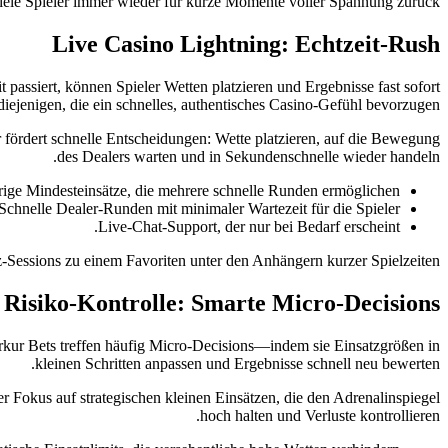
viele Spieler immer wieder für kurze Momente voller Spannung zurück.
Live Casino Lightning: Echtzeit‑Rush
passiert, können Spieler Wetten platzieren und Ergebnisse fast sofort
diejenigen, die ein schnelles, authentisches Casino‑Gefühl bevorzugen.
r fördert schnelle Entscheidungen: Wette platzieren, auf die Bewegung
des Dealers warten und in Sekundenschnelle wieder handeln.
ige Mindesteinsätze, die mehrere schnelle Runden ermöglichen.
Schnelle Dealer‑Runden mit minimaler Wartezeit für die Spieler.
Live-Chat-Support, der nur bei Bedarf erscheint.
essions zu einem Favoriten unter den Anhängern kurzer Spielzeiten.
Risiko‑Kontrolle: Smarte Micro‑Decisions
 Merkur Bets treffen häufig Micro‑Decisions—indem sie Einsatzgrößen in
kleinen Schritten anpassen und Ergebnisse schnell neu bewerten.
der Fokus auf strategischen kleinen Einsätzen, die den Adrenalinspiegel
hoch halten und Verluste kontrollieren.