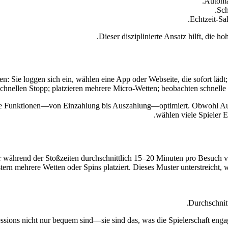
Automat
Sch
Echtzeit‑Sal
Dieser disziplinierte Ansatz hilft, die ho
n: Sie loggen sich ein, wählen eine App oder Webseite, die sofort lädt
schnellen Stopp; platzieren mehrere Micro‑Wetten; beobachten schnelle 
s alle Funktionen—von Einzahlung bis Auszahlung—optimiert. Obwohl A
wählen viele Spieler E
r während der Stoßzeiten durchschnittlich 15–20 Minuten pro Besuch ve
stern mehrere Wetten oder Spins platziert. Dieses Muster unterstreicht,
Durchschnitt
essions nicht nur bequem sind—sie sind das, was die Spielerschaft eng