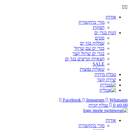
אודות
מורי בתקשורת
הפקות
חנות בגדי ים
סטים
שמלות בגד ים
בגדי ים עם שרוול
בגדי ים שרוול קצר
חצאיות וטייצים בגד ים
SALE
שאלות נפוצות
טבלת מידות
יצירת קשר
Facebook
Instagram
Whatsapp
0.00
₪
0
עגלת קניות
אודות
מורי בתקשורת