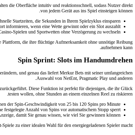
ten die Oberfläche intuitiv und reaktionsschnell, sodass Nutzer direkt
von jedem Gerät aus ins Spiel einsteigen können.
hnelle Startzeiten, die Sekunden in Ihrem Spielzyklus einsparen.
rt informieren, wenn eine Wette gewinnt oder ein Slot auszahlt.
 Casino-Spielen und Sportwetten ohne Verzögerung zu wechseln.
 Plattform, die ihre flüchtige Aufmerksamkeit ohne unnötige Reibung
aufnehmen kann.
Spin Sprint: Slots im Handumdrehen
verändern, und genau das liefert Merkur Bets mit seiner umfangreichen
Auswahl von NetEnt, Pragmatic Play und anderen.
rückgeführt. Diese Funktion ist perfekt für diejenigen, die ihr Glück
testen wollen, ohne Stunden an einem einzelnen Reel zu riskieren.
onen der Spin-Geschwindigkeit von 25 bis 120 Spins pro Minute.
e festgelegte Anzahl von Spins vor automatischem Stopp sperrt.
Anzeige, damit Sie genau wissen, wie viel Sie gewinnen können.
Spiele zu einer idealen Wahl für den energiegeladenen Spieler macht.