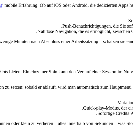
s
’ mobile Erfahrung. Ob auf iOS oder Android, die dedizierten Apps hal
Sc
Push-Benachrichtigungen, die Sie sofo
Nahtlose Navigation, die es ermöglicht, zwischen
 wenige Minuten nach Abschluss einer Arbeitssitzung—schätzen sie eine
 Slots bieten. Ein einzelner Spin kann den Verlauf einer Session im Nu 
n zu setzen; sobald er abläuft, wird man automatisch zum Hauptmenü zu
Variati
Quick‑play-Modus, der ein
Sofortige Credits-
winnen oder klein zu verlieren—alles innerhalb von Sekunden—was Slot‑