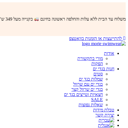
לדלג
לתוכן
משלוח עד הבית ללא עלות והחלפה ראשונה בחינם
בקנייה מעל 349 ש"ח באתר
להתייעצות או הזמנות בוואטצפ
אודות
מורי בתקשורת
הפקות
חנות בגדי ים
סטים
שמלות בגד ים
בגדי ים עם שרוול
בגדי ים שרוול קצר
חצאיות וטייצים בגד ים
SALE
שאלות נפוצות
טבלת מידות
יצירת קשר