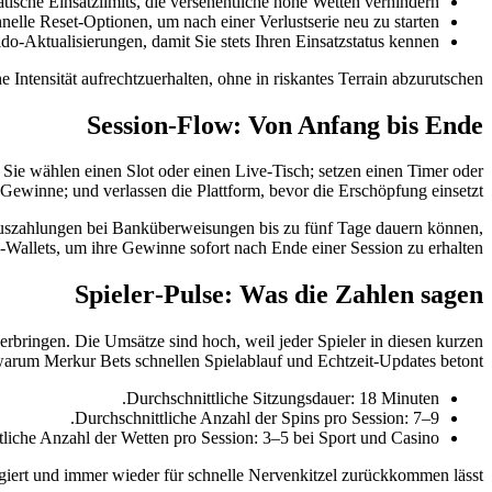
ische Einsatzlimits, die versehentliche hohe Wetten verhindern.
nelle Reset-Optionen, um nach einer Verlustserie neu zu starten.
do‑Aktualisierungen, damit Sie stets Ihren Einsatzstatus kennen.
he Intensität aufrechtzuerhalten, ohne in riskantes Terrain abzurutschen.
Session‑Flow: Von Anfang bis Ende
; Sie wählen einen Slot oder einen Live-Tisch; setzen einen Timer oder
Gewinne; und verlassen die Plattform, bevor die Erschöpfung einsetzt.
uszahlungen bei Banküberweisungen bis zu fünf Tage dauern können,
‑Wallets, um ihre Gewinne sofort nach Ende einer Session zu erhalten.
Spieler‑Pulse: Was die Zahlen sagen
rbringen. Die Umsätze sind hoch, weil jeder Spieler in diesen kurzen
 warum Merkur Bets schnellen Spielablauf und Echtzeit‑Updates betont.
Durchschnittliche Sitzungsdauer: 18 Minuten.
Durchschnittliche Anzahl der Spins pro Session: 7–9.
liche Anzahl der Wetten pro Session: 3–5 bei Sport und Casino.
agiert und immer wieder für schnelle Nervenkitzel zurückkommen lässt.