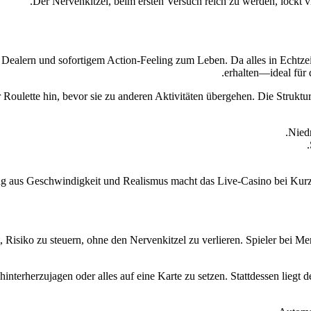
Der Nervenkitzel, beim ersten Versuch reich zu werden, lockt 
Dealern und sofortigem Action‑Feeling zum Leben. Da alles in Echtzeit 
erhalten—ideal für 
r Roulette hin, bevor sie zu anderen Aktivitäten übergehen. Die Struktu
Niedr
 aus Geschwindigkeit und Realismus macht das Live‑Casino bei Kurz‑S
it, Risiko zu steuern, ohne den Nervenkitzel zu verlieren. Spieler bei
hinterherzujagen oder alles auf eine Karte zu setzen. Stattdessen liegt 