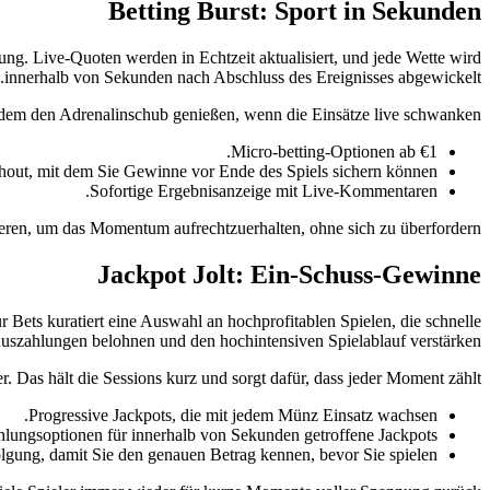
Betting Burst: Sport in Sekunden
ng. Live-Quoten werden in Echtzeit aktualisiert, und jede Wette wird
innerhalb von Sekunden nach Abschluss des Ereignisses abgewickelt.
otzdem den Adrenalinschub genießen, wenn die Einsätze live schwanken.
Micro‑betting-Optionen ab €1.
hout, mit dem Sie Gewinne vor Ende des Spiels sichern können.
Sofortige Ergebnisanzeige mit Live-Kommentaren.
ieren, um das Momentum aufrechtzuerhalten, ohne sich zu überfordern.
Jackpot Jolt: Ein‑Schuss‑Gewinne
 Bets kuratiert eine Auswahl an hochprofitablen Spielen, die schnelle
szahlungen belohnen und den hochintensiven Spielablauf verstärken.
r. Das hält die Sessions kurz und sorgt dafür, dass jeder Moment zählt.
Progressive Jackpots, die mit jedem Münz Einsatz wachsen.
hlungsoptionen für innerhalb von Sekunden getroffene Jackpots.
lgung, damit Sie den genauen Betrag kennen, bevor Sie spielen.