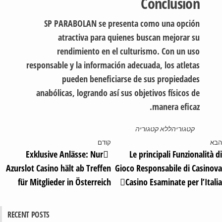
Conclusión
SP PARABOLAN se presenta como una opción
atractiva para quienes buscan mejorar su
rendimiento en el culturismo. Con un uso
responsable y la información adecuada, los atletas
pueden beneficiarse de sus propiedades
anabólicas, logrando así sus objetivos físicos de
manera eficaz.
קטגוריה
ללא קטגוריה
א
קודם
Exklusive Anlässe: Nur
Le principali Funzionalità
Azurslot Casino hält ab Treffen
Gioco Responsabile di Casin
für Mitglieder in Österreich
Casino Esaminate per l’Ita
RECENT POSTS