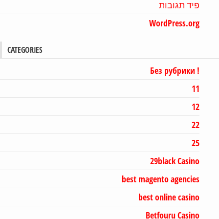
פיד תגובות
WordPress.org
CATEGORIES
! Без рубрики
11
12
22
25
29black Casino
best magento agencies
best online casino
Betfouru Casino