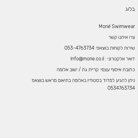
לוג
Mori
é
Swimwea
רו איתנו קשר
רות לקוחות בווצאפ: 053-4763734
אר אלקטרוני : Info@morie.co.il
תובת איסוף עצמי: קריית גת / ישוב אלומה
יתן להגיע למדוד בסטודיו באלומה בתיאום מראש בווצאפ
053476373