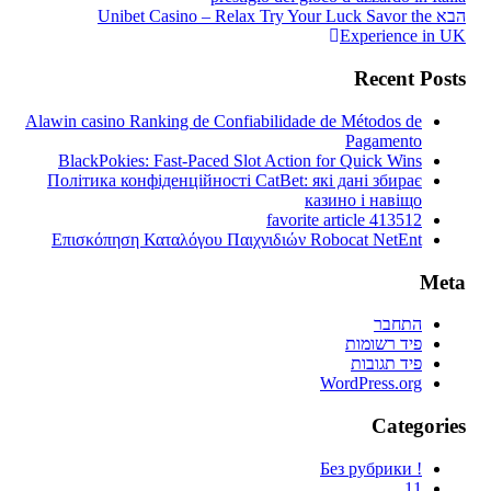
הפוסט
הבא
Unibet Casino – Relax Try Your Luck Savor the
הבא
Experience in UK
Recent Posts
Alawin casino Ranking de Confiabilidade de Métodos de
Pagamento
BlackPokies: Fast-Paced Slot Action for Quick Wins
Політика конфіденційності CatBet: які дані збирає
казино і навіщо
favorite article 413512
Επισκόπηση Καταλόγου Παιχνιδιών Robocat NetEnt
Meta
התחבר
פיד רשומות
פיד תגובות
WordPress.org
Categories
! Без рубрики
11