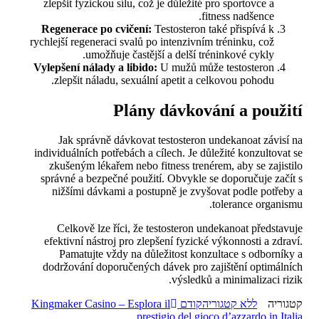
zlepšit fyzickou sílu, což je důležité pro sportovce a
fitness nadšence.
Regenerace po cvičení:
Testosteron také přispívá k
rychlejší regeneraci svalů po intenzivním tréninku, což
umožňuje častější a delší tréninkové cykly.
Vylepšení nálady a libido:
U mužů může testosteron
zlepšit náladu, sexuální apetit a celkovou pohodu.
Plány dávkování a použití
Jak správně dávkovat testosteron undekanoat závisí na
individuálních potřebách a cílech. Je důležité konzultovat se
zkušeným lékařem nebo fitness trenérem, aby se zajistilo
správné a bezpečné použití. Obvykle se doporučuje začít s
nižšími dávkami a postupně je zvyšovat podle potřeby a
tolerance organismu.
Celkově lze říci, že testosteron undekanoat představuje
efektivní nástroj pro zlepšení fyzické výkonnosti a zdraví.
Pamatujte vždy na důležitost konzultace s odborníky a
dodržování doporučených dávek pro zajištění optimálních
výsledků a minimalizaci rizik.
ניווט
הפוסט
קטגוריה
ללא קטגוריה
קודם
Kingmaker Casino – Esplora il
הקודם
prestigio del gioco d’azzardo in Italia