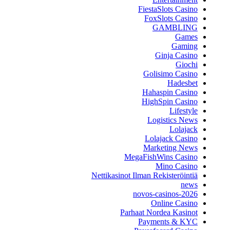
FiestaSlots Casino
FoxSlots Casino
GAMBLING
Games
Gaming
Ginja Casino
Giochi
Golisimo Casino
Hadesbet
Hahaspin Casino
HighSpin Casino
Lifestyle
Logistics News
Lolajack
Lolajack Casino
Marketing News
MegaFishWins Casino
Mino Casino
Nettikasinot Ilman Rekisteröintiä
news
novos-casinos-2026
Online Casino
Parhaat Nordea Kasinot
Payments & KYC