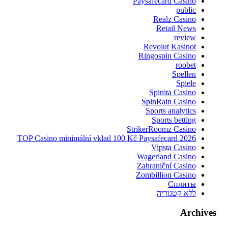
Paysafecard Casino
public
Realz Casino
Retail News
review
Revolut Kasinot
Ringospin Casino
roobet
Spellen
Spiele
Spinita Casino
SpinRain Casino
Sports analytics
Sports betting
StrikerRoomz Casino
TOP Casino minimální vklad 100 Kč Paysafecard 2026
Vipsta Casino
Wagerland Casino
Zahraniční Casino
Zombillion Casino
Сплиты
ללא קטגוריה
Archives