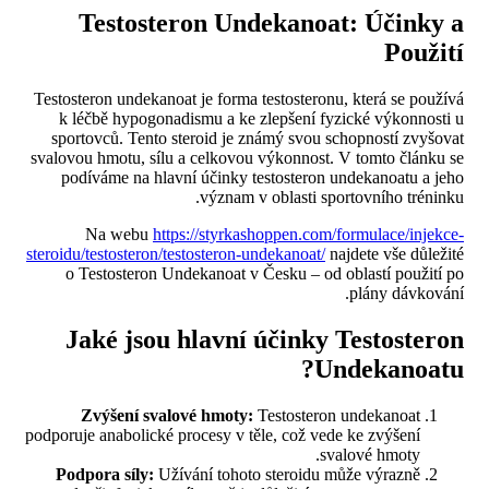
Testosteron Undekanoat: Účinky a
Použití
Testosteron undekanoat je forma testosteronu, která se používá
k léčbě hypogonadismu a ke zlepšení fyzické výkonnosti u
sportovců. Tento steroid je známý svou schopností zvyšovat
svalovou hmotu, sílu a celkovou výkonnost. V tomto článku se
podíváme na hlavní účinky testosteron undekanoatu a jeho
význam v oblasti sportovního tréninku.
Na webu
https://styrkashoppen.com/formulace/injekce-
steroidu/testosteron/testosteron-undekanoat/
najdete vše důležité
o Testosteron Undekanoat v Česku – od oblastí použití po
plány dávkování.
Jaké jsou hlavní účinky Testosteron
Undekanoatu?
Zvýšení svalové hmoty:
Testosteron undekanoat
podporuje anabolické procesy v těle, což vede ke zvýšení
svalové hmoty.
Podpora síly:
Užívání tohoto steroidu může výrazně