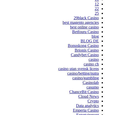
12
22
25
29black Casino
best magento agencies
best online casino
Betfouru Casino
blog
BLOG DE
Bonuskong Casino
Brionis Casino
Candybet Casino
casino
casino ch
casino utan svensk licens
casino/betting/nutra
casino/gambling
Casinolab
casumo
ChanceBit Casino
Cloud News
Crypto
Data analytics
Emperia Casino
Entertainment