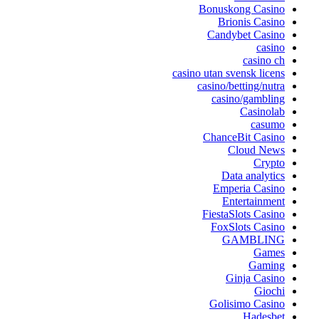
Bonuskong Casino
Brionis Casino
Candybet Casino
casino
casino ch
casino utan svensk licens
casino/betting/nutra
casino/gambling
Casinolab
casumo
ChanceBit Casino
Cloud News
Crypto
Data analytics
Emperia Casino
Entertainment
FiestaSlots Casino
FoxSlots Casino
GAMBLING
Games
Gaming
Ginja Casino
Giochi
Golisimo Casino
Hadesbet