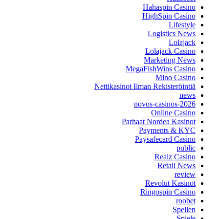
Hahaspin Casino
HighSpin Casino
Lifestyle
Logistics News
Lolajack
Lolajack Casino
Marketing News
MegaFishWins Casino
Mino Casino
Nettikasinot Ilman Rekisteröintiä
news
novos-casinos-2026
Online Casino
Parhaat Nordea Kasinot
Payments & KYC
Paysafecard Casino
public
Realz Casino
Retail News
review
Revolut Kasinot
Ringospin Casino
roobet
Spellen
Spiele