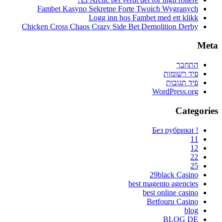
Fambet Kasyno Sekretne Forte Twoich Wygranych
Logg inn hos Fambet med ett klikk
Chicken Cross Chaos Crazy Side Bet Demolition Derby
Meta
התחבר
פיד רשומות
פיד תגובות
WordPress.org
Categories
! Без рубрики
11
12
22
25
29black Casino
best magento agencies
best online casino
Betfouru Casino
blog
BLOG DE