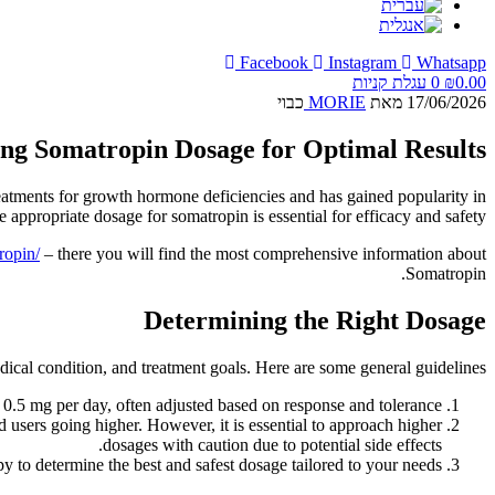
Facebook
Instagram
Whatsapp
0.00
₪
0
עגלת קניות
17/06/2026
מאת
MORIE
כבוי
ng Somatropin Dosage for Optimal Results
eatments for growth hormone deficiencies and has gained popularity in
ppropriate dosage for somatropin is essential for efficacy and safety.
ropin/
– there you will find the most comprehensive information about
Somatropin.
Determining the Right Dosage
ical condition, and treatment goals. Here are some general guidelines:
0.5 mg per day, often adjusted based on response and tolerance.
users going higher. However, it is essential to approach higher
dosages with caution due to potential side effects.
 to determine the best and safest dosage tailored to your needs.