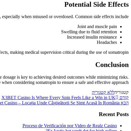
Potential Side Effects
cts, especially when misused or overdosed. Common side effects include:
Joint and muscle pain
Swelling due to fluid retention
Increased insulin resistance
Headaches
ects, making medical supervision critical during the use of somatropin.
Conclusion
e dosage is key to achieving desired outcomes while minimizing risks.
when considering somatropin to ensure a safe and effective approach.
קטגוריה
ללא קטגוריה
הפוסט
ניווט
קודם
X3BET Casino Is Where Every Spin Feels Like a Win in UK
הקודם
הפוסט
הבא
 Casino – Locația Unde Câștigătorii Se Simt Acasă în România
הבא
Recent Posts
Proceso de Verificación por Video de Realz Casino
Er Arctic bet verdt det for high rollere?