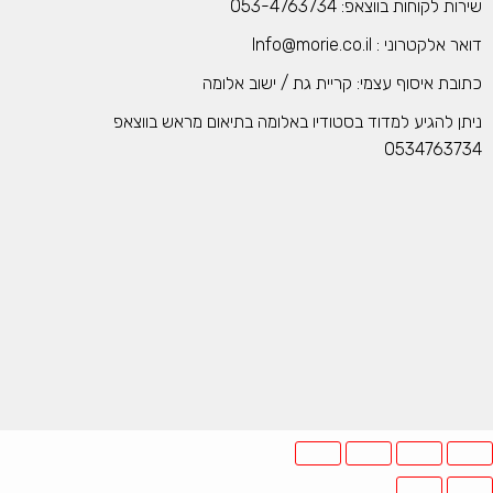
רות לקוחות בווצאפ: 053-4763734
אר אלקטרוני : Info@morie.co.il
תובת איסוף עצמי: קריית גת / ישוב אלומה
יתן להגיע למדוד בסטודיו באלומה בתיאום מראש בווצאפ
053476373