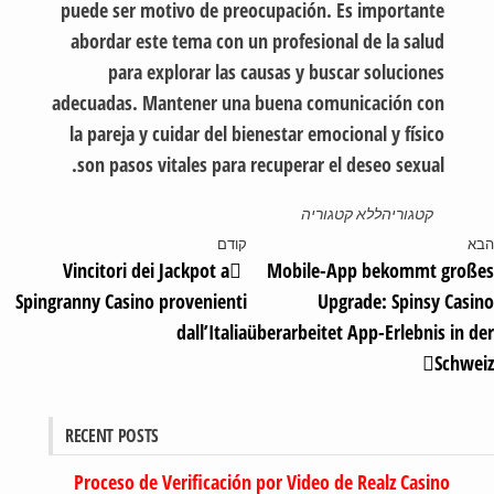
puede ser motivo de preocupación. Es importante
abordar este tema con un profesional de la salud
para explorar las causas y buscar soluciones
adecuadas. Mantener una buena comunicación con
la pareja y cuidar del bienestar emocional y físico
son pasos vitales para recuperar el deseo sexual.
קטגוריה
ללא קטגוריה
א
קודם
Vincitori dei Jackpot a
Mobile-App bekommt groß
Spingranny Casino provenienti
Upgrade: Spinsy Cas
dall’Italia
überarbeitet App-Erlebnis in 
Schwe
RECENT POSTS
Proceso de Verificación por Video de Realz Casino